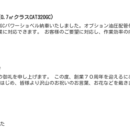
7㎥クラスCAT320GC)
20GCパワーショベル納車いたしました。オプション油圧配
業に対応できます。 お客様のご要望に対応し、作業効率の向
告
の御礼を申し上げます。 この度、創業７０周年を迎えるに
をはじめ、皆様より沢山のお祝いのお言葉、お花などを戴きま
た